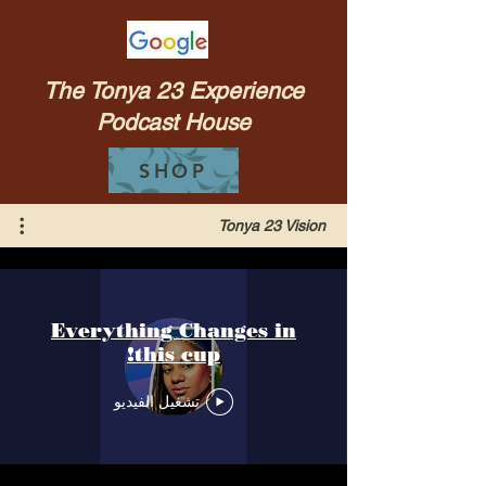
The Tonya 23 Experience
Podcast House
SHOP
Tonya 23 Vision
Everything Changes in
this cup!
تشغيل الفيديو