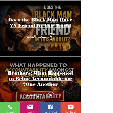
Does the Black Man Have
A Friend In This World?
تشغيل الفيديو
Brothers: What Happened
to Being Accountable for
One Another?
تشغيل الفيديو
Phone
Email
Facebook
YouTube